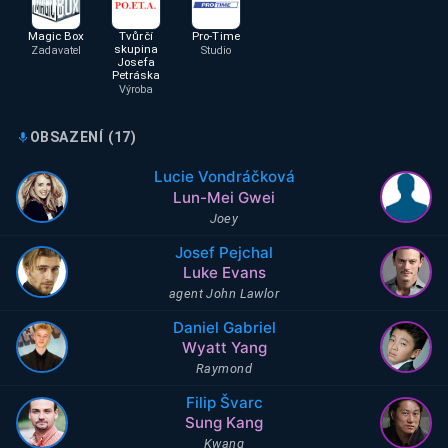
Magic Box
Tvůrčí
Pro-Time
skupina
Zadavatel
Studio
Josefa
Petráska
Výroba
OBSAZENÍ (
17
)
Lucie Vondráčková
Lun-Mei Gwei
Joey
Josef Pejchal
Luke Evans
agent John Lawlor
Daniel Gabriel
Wyatt Yang
Raymond
Filip Švarc
Sung Kang
Kwang