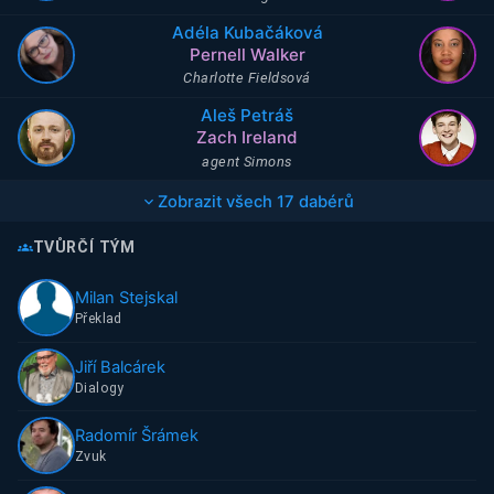
Adéla Kubačáková
Pernell Walker
Charlotte Fieldsová
Aleš Petráš
Zach Ireland
agent Simons
Zobrazit všech
17
dabérů
TVŮRČÍ TÝM
Milan Stejskal
Překlad
Jiří Balcárek
Dialogy
Radomír Šrámek
Zvuk