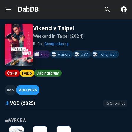
DabDB
Víkend v Taipei
Weekend in Taipei
(
2024
)
Režie:
George Huang
Film
Francie
USA
Tchaj-wan
ČSFD
IMDb
Dabingfórum
Info
VOD 2025
VOD (2025)
Ohodnoť
VÝROBA