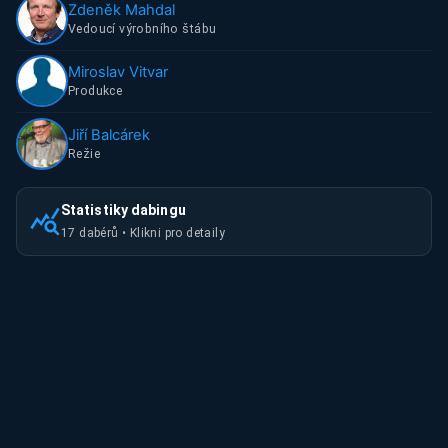
Zdeněk Mahdal
Vedoucí výrobního štábu
Miroslav Vitvar
Produkce
Jiří Balcárek
Režie
Statistiky dabingu
17
dabérů • Klikni pro detaily